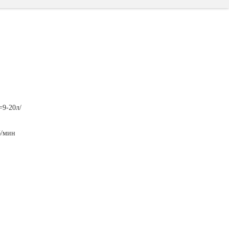
=9-20л/
об/мин