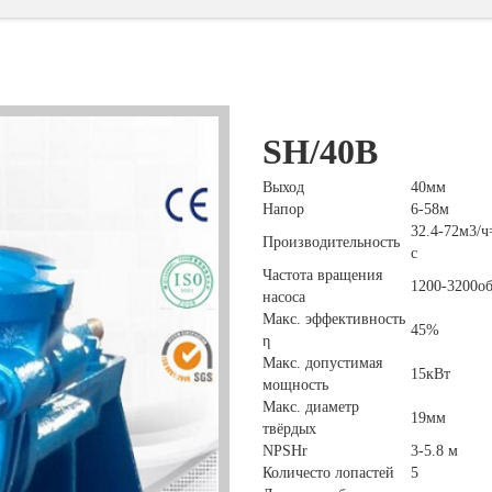
SH/40B
Выход
40мм
Напор
6-58м
32.4-72м3/ч
Производительность
с
Частота вращения
1200-3200
насоса
Макс. эффективность
45%
η
Макс. допустимая
15кВт
мощность
Макс. диаметр
19мм
твёрдых
NPSHr
3-5.8 м
Количесто лопастей
5