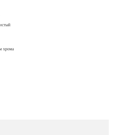
н
истый
м хрома